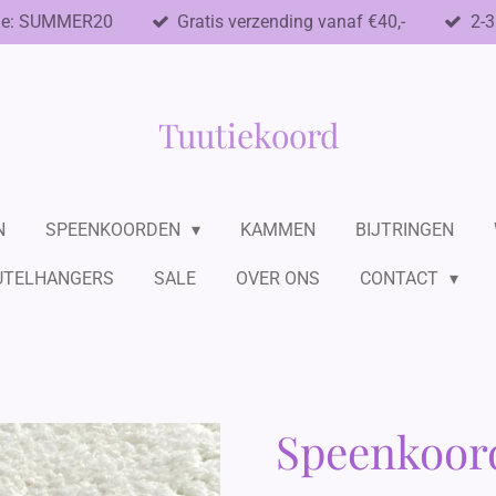
de: SUMMER20
Gratis verzending vanaf €40,-
2-3
Tuutiekoord
N
SPEENKOORDEN
KAMMEN
BIJTRINGEN
UTELHANGERS
SALE
OVER ONS
CONTACT
Speenkoord