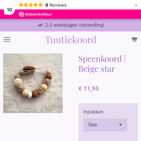
×
8
Reviews
10
2-3 werkdagen verzending!
Tuutiekoord
Speenkoord |
Beige star
€ 11,95
Inpakken