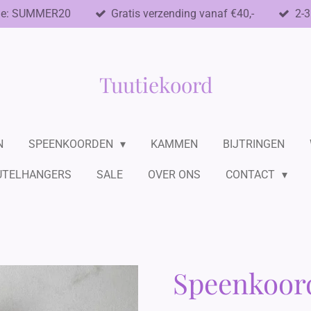
de: SUMMER20
Gratis verzending vanaf €40,-
2-3
Tuutiekoord
N
SPEENKOORDEN
KAMMEN
BIJTRINGEN
UTELHANGERS
SALE
OVER ONS
CONTACT
Speenkoord