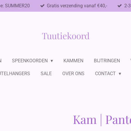
de: SUMMER20
Gratis verzending vanaf €40,-
2-3
Tuutiekoord
N
SPEENKOORDEN
KAMMEN
BIJTRINGEN
UTELHANGERS
SALE
OVER ONS
CONTACT
Kam | Pante