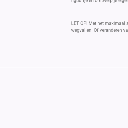
figuurtje en omtwerp je eige
LET OP! Met het maximaal aa
wegvallen. Of veranderen v